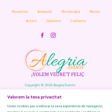
Nosaltres
Animació
Risoteràpia
Noces
Actors
Opinions
Contacte
Copyright © 2026 Alegría Events
Valorem la teva privacitat
info@alegriaevents.es
Usem cookies per a millorar la seva experiència de navegació,
mostrar-li anuncis o continguts personalitzats i analitzar el