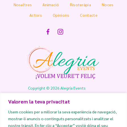
Nosaltres
Animació
Risoteràpia
Noces
Actors
Opinions
Contacte
Copyright © 2026 Alegría Events
Valorem la teva privacitat
info@alegriaevents.es
Usem cookies per a millorar la seva experiència de navegació,
mostrar-li anuncis o continguts personalitzats i analitzar el
635 90 05 35
nostre trànsit. En fer clic a “Acceptar” vostè dóna el seu