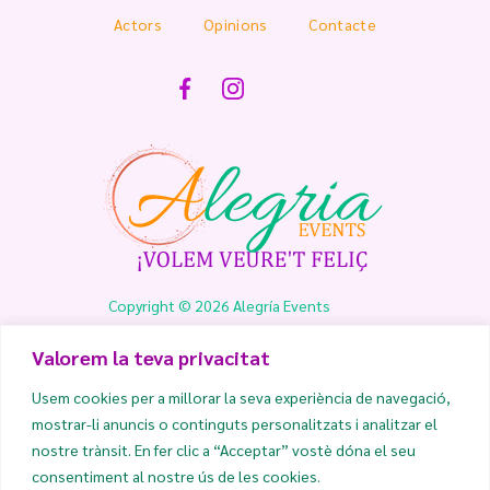
Actors
Opinions
Contacte
Copyright © 2026 Alegría Events
Valorem la teva privacitat
info@alegriaevents.es
Usem cookies per a millorar la seva experiència de navegació,
mostrar-li anuncis o continguts personalitzats i analitzar el
635 90 05 35
nostre trànsit. En fer clic a “Acceptar” vostè dóna el seu
consentiment al nostre ús de les cookies.